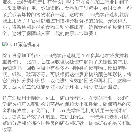
那么，ccd光学筛选机有什么用呢？它在食品加工行业起到了
非常重要的作用。你知道吗，食品加工过程中，有时会有一些
杂质或者坏掉的食物混在一起。这时候，ccd光学筛选机就能
派上用场了！它可以通过扫描和分析食物的颜色、形状和大
小，将杂质和坏掉的食物自动分拣出来，确保食品的质量和安
全。这对于保障成人富二代的健康非常重要！
除了食品加工行业，ccd光学筛选机还在许多其他领域发挥着
重要作用。比如，它在回收垃圾处理中起到了关键性的作用。
你知道吗，回收垃圾中有很多不同种类的废弃物，比如塑料
瓶、纸张、玻璃等等。可以根据这些废弃物的颜色和形状，将
它们分别分类和分拣，以便进行有效的回收和再利用。这样一
来，成人富二代就能更好地保护环境，减少资源的浪费。
还广泛应用于制药、化工、矿山等行业。在制药行业，ccd光
学筛选机可以帮助检测药品的颗粒大小和质量，确保药品的安
全和有效性。在化工行业，ccd光学筛选机可以用来分拣和产
品，提高生产效率和质量。在矿山行业，ccd光学筛选机可以
帮助分离和分拣不同种类的矿石和矿砂，提高矿石的品位和回
收率。